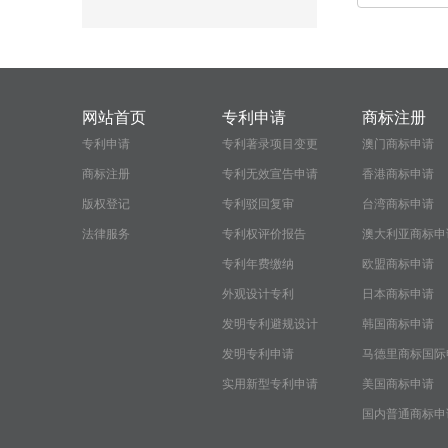
网站首页
专利申请
商标注册
专利申请
专利著录项目变更
澳门商标申请
商标注册
专利无效宣告申请
香港商标申请
版权登记
专利驳回复审
台湾商标申请
法律服务
专利权评价报告
澳大利亚商标申
专利年费缴纳
欧盟商标申请
外观设计专利
日本商标申请
发明专利避规设计
韩国商标申请
发明专利申请
马德里商标国际
实用新型专利申请
请
美国商标申请
国内普通商标申