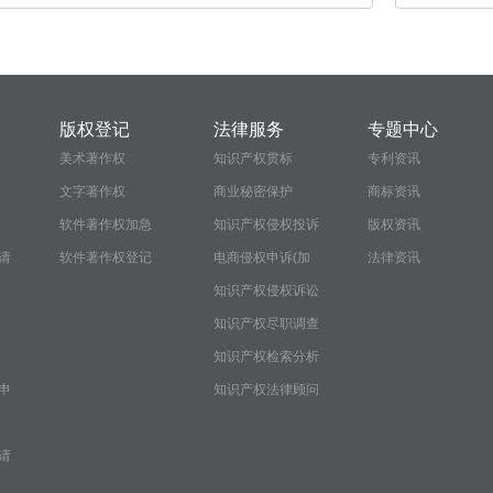
版权登记
法律服务
专题中心
美术著作权
知识产权贯标
专利资讯
文字著作权
商业秘密保护
商标资讯
软件著作权加急
知识产权侵权投诉
版权资讯
请
软件著作权登记
电商侵权申诉(加
法律资讯
急）
知识产权侵权诉讼
知识产权尽职调查
报告
知识产权检索分析
申
报告
知识产权法律顾问
服务
请