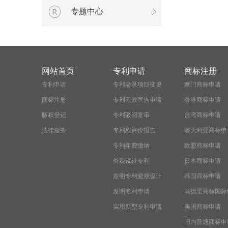
专题中心
网站首页
专利申请
商标注册
专利申请
专利著录项目变更
澳门商标申请
商标注册
专利无效宣告申请
香港商标申请
版权登记
专利驳回复审
台湾商标申请
法律服务
专利权评价报告
澳大利亚商标申
专利年费缴纳
欧盟商标申请
外观设计专利
日本商标申请
发明专利避规设计
韩国商标申请
发明专利申请
马德里商标国际
实用新型专利申请
请
美国商标申请
国内普通商标申