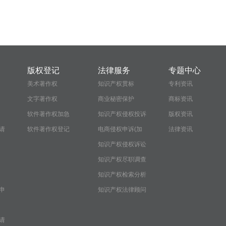
版权登记
法律服务
专题中心
美术著作权
知识产权贯标
专利资讯
文字著作权
商业秘密保护
商标资讯
软件著作权加急
知识产权侵权投诉
版权资讯
请
软件著作权登记
电商侵权申诉(加
法律资讯
急）
知识产权侵权诉讼
知识产权尽职调查
报告
知识产权检索分析
申
报告
知识产权法律顾问
服务
请