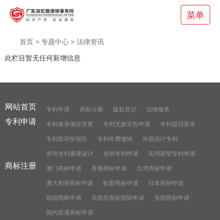
菜单
首页
>
专题中心
>
法律资讯
此栏目暂无任何新增信息
网站首页
专利申请
商标注册
版权登记
法律服务
专利申请
专利著录项目变更
专利无效宣告申请
专利驳回复审
专利权评价报告
专利年费缴纳
外观设计专利
发明专利避规设计
发明专利申请
实用新型专利申请
商标注册
澳门商标申请
香港商标申请
台湾商标申请
澳大利亚商标申请
欧盟商标申请
日本商标申请
韩国商标申请
马德里商标国际申请
美国商标申请
国内普通商标申请